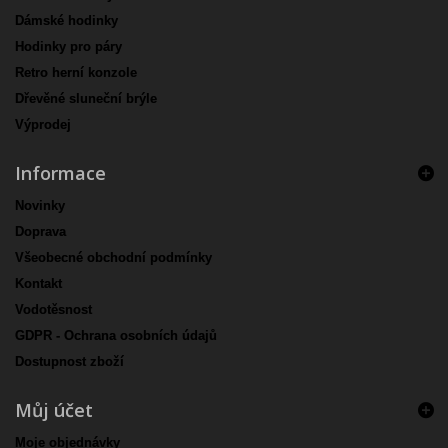
Dámské hodinky
Hodinky pro páry
Retro herní konzole
Dřevěné sluneční brýle
Výprodej
Informace
Novinky
Doprava
Všeobecné obchodní podmínky
Kontakt
Vodotěsnost
GDPR - Ochrana osobních údajů
Dostupnost zboží
Můj účet
Moje objednávky