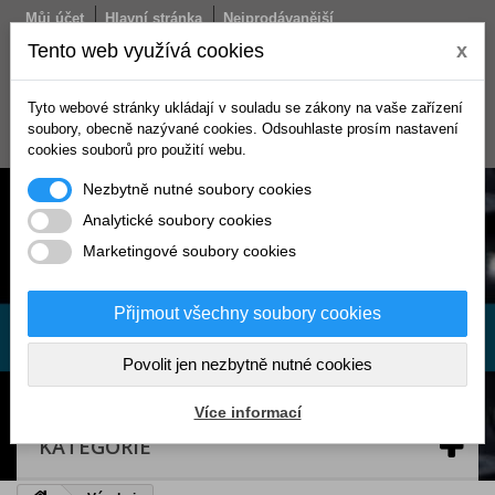
Můj účet
Hlavní stránka
Nejprodávanější
Obchodní podmínky
Doprava
Kontakt
Tento web využívá cookies
x
Košík
Tyto webové stránky ukládají v souladu se zákony na vaše zařízení
(prázdný)
soubory, obecně nazývané cookies. Odsouhlaste prosím nastavení
Přihlásit se
cookies souborů pro použití webu.
Nezbytně nutné soubory cookies
Analytické soubory cookies
Marketingové soubory cookies
Přijmout všechny soubory cookies
Povolit jen nezbytně nutné cookies
Více informací
KATEGORIE