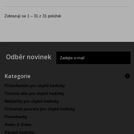
Zobrazují se 1 – 31 z 31 položek
.
Odběr novinek
Kategorie
Příslušenství pro chytré hodinky
Tvrzená skla pro chytré hodinky
Nabíječky pro chytré hodinky
Ochranná pouzdra pro chytré hodinky
Powerbanky
Audio & Video
Pánské hodinky