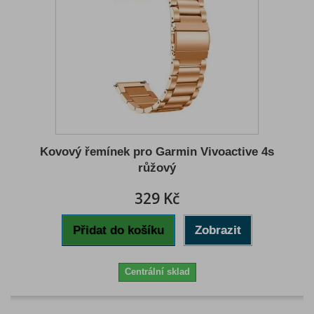
Kovový řemínek pro Garmin Vivoactive 4s
růžový
329 Kč
Přidat do košíku
Zobrazit
Centrální sklad