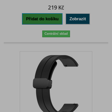
219 Kč
Přidat do košíku
Zobrazit
Centrální sklad