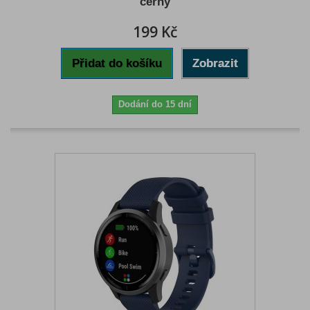
černý
199 Kč
Přidat do košíku
Zobrazit
Dodání do 15 dní