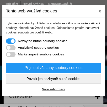
Můj účet
Hlavní stránka
Nejprodávanější
Obchodní podmínky
Doprava
Kontakt
Tento web využívá cookies
x
Košík
Tyto webové stránky ukládají v souladu se zákony na vaše zařízení
(prázdný)
soubory, obecně nazývané cookies. Odsouhlaste prosím nastavení
Přihlásit se
cookies souborů pro použití webu.
Nezbytně nutné soubory cookies
Analytické soubory cookies
Marketingové soubory cookies
Přijmout všechny soubory cookies
Povolit jen nezbytně nutné cookies
Více informací
KATEGORIE