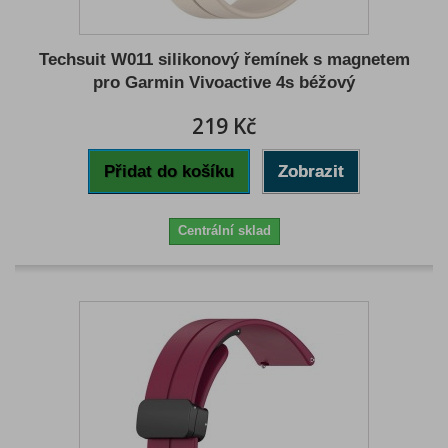
Techsuit W011 silikonový řemínek s magnetem
pro Garmin Vivoactive 4s béžový
219 Kč
Přidat do košíku
Zobrazit
Centrální sklad