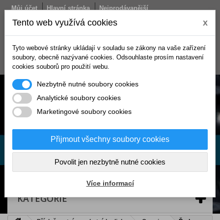
Můj účet
Hlavní stránka
Nejprodávanější
Obchodní podmínky
Doprava
Kontakt
Tento web využívá cookies
x
Košík
Tyto webové stránky ukládají v souladu se zákony na vaše zařízení
(prázdný)
soubory, obecně nazývané cookies. Odsouhlaste prosím nastavení
Přihlásit se
cookies souborů pro použití webu.
Nezbytně nutné soubory cookies
Analytické soubory cookies
Marketingové soubory cookies
Přijmout všechny soubory cookies
Povolit jen nezbytně nutné cookies
Více informací
KATEGORIE