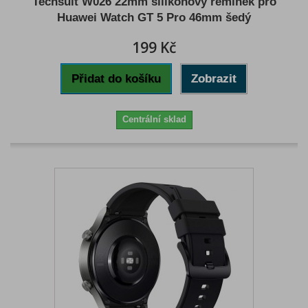
Techsuit W026 22mm silikonový řemínek pro
Huawei Watch GT 5 Pro 46mm šedý
199 Kč
Přidat do košíku
Zobrazit
Centrální sklad