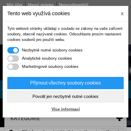
Můj účet
Hlavní stránka
Nejprodávanější
Obchodní podmínky
Doprava
Kontakt
Tento web využívá cookies
x
Košík
Tyto webové stránky ukládají v souladu se zákony na vaše zařízení
(prázdný)
soubory, obecně nazývané cookies. Odsouhlaste prosím nastavení
Přihlásit se
cookies souborů pro použití webu.
Nezbytně nutné soubory cookies
Analytické soubory cookies
Marketingové soubory cookies
Přijmout všechny soubory cookies
Povolit jen nezbytně nutné cookies
Více informací
KATEGORIE