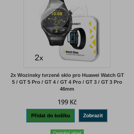
2x Wozinsky tvrzené sklo pro Huawei Watch GT
5 / GT 5 Pro / GT 4 / GT 4 Pro / GT 3 / GT 3 Pro
46mm
199 Kč
Přidat do košíku
Zobrazit
Centrální sklad