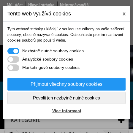
Můj účet
Hlavní stránka
Nejprodávanější
Obchodní podmínky
Doprava
Kontakt
Tento web využívá cookies
x
Košík
Tyto webové stránky ukládají v souladu se zákony na vaše zařízení
(prázdný)
soubory, obecně nazývané cookies. Odsouhlaste prosím nastavení
Přihlásit se
cookies souborů pro použití webu.
Nezbytně nutné soubory cookies
Analytické soubory cookies
Marketingové soubory cookies
Přijmout všechny soubory cookies
Povolit jen nezbytně nutné cookies
Více informací
KATEGORIE