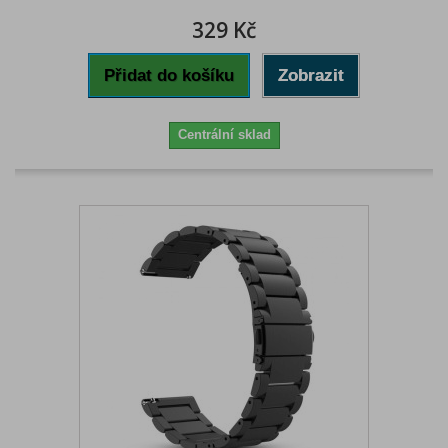
329 Kč
Přidat do košíku
Zobrazit
Centrální sklad