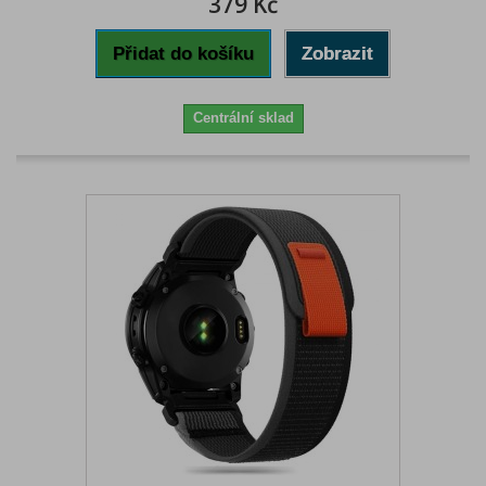
379 Kč
Přidat do košíku
Zobrazit
Centrální sklad