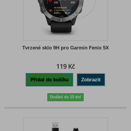
Tvrzené sklo 9H pro Garmin Fenix 5X
119 Kč
Přidat do košíku
Zobrazit
Dodání do 15 dní