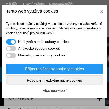
Můj účet
Hlavní stránka
Nejprodávanější
Obchodní podmínky
Doprava
Kontakt
Tento web využívá cookies
x
Košík
Tyto webové stránky ukládají v souladu se zákony na vaše zařízení
(prázdný)
soubory, obecně nazývané cookies. Odsouhlaste prosím nastavení
Přihlásit se
cookies souborů pro použití webu.
Nezbytně nutné soubory cookies
Analytické soubory cookies
Marketingové soubory cookies
Přijmout všechny soubory cookies
Povolit jen nezbytně nutné cookies
Více informací
KATEGORIE