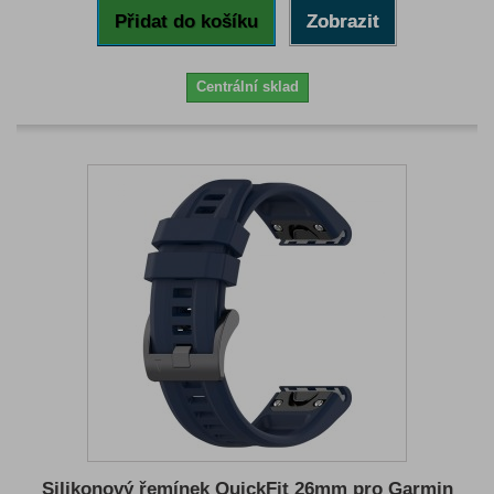
Přidat do košíku
Zobrazit
Centrální sklad
Silikonový řemínek QuickFit 26mm pro Garmin