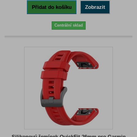
Přidat do košíku
Zobrazit
Centrální sklad
Silikonový řemínek QuickFit 26mm pro Garmin