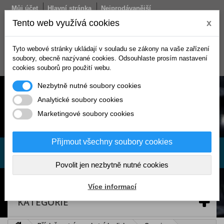
Můj účet
Hlavní stránka
Nejprodávanější
Obchodní podmínky
Doprava
Kontakt
Tento web využívá cookies
x
Košík
Tyto webové stránky ukládají v souladu se zákony na vaše zařízení
(prázdný)
soubory, obecně nazývané cookies. Odsouhlaste prosím nastavení
Přihlásit se
cookies souborů pro použití webu.
Nezbytně nutné soubory cookies
Analytické soubory cookies
Marketingové soubory cookies
Přijmout všechny soubory cookies
Povolit jen nezbytně nutné cookies
Více informací
KATEGORIE