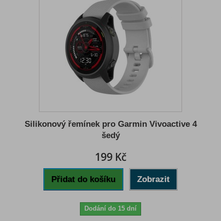
Silikonový řemínek pro Garmin Vivoactive 4
šedý
199 Kč
Přidat do košíku
Zobrazit
Dodání do 15 dní