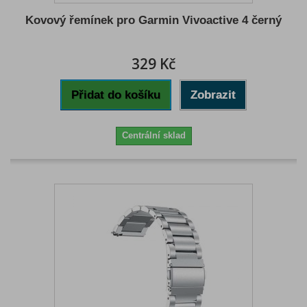
Kovový řemínek pro Garmin Vivoactive 4 černý
329 Kč
Přidat do košíku
Zobrazit
Centrální sklad