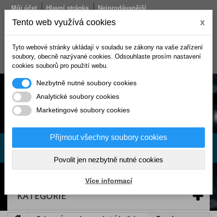
Můj účet
Hlavní stránka
Nejprodávanější
Obchodní podmínky
Doprava
Kontakt
Tento web využívá cookies
x
Košík
Tyto webové stránky ukládají v souladu se zákony na vaše zařízení
(prázdný)
soubory, obecně nazývané cookies. Odsouhlaste prosím nastavení
Přihlásit se
cookies souborů pro použití webu.
Nezbytně nutné soubory cookies
Analytické soubory cookies
Marketingové soubory cookies
Přijmout všechny soubory cookies
Povolit jen nezbytně nutné cookies
Více informací
KATEGORIE