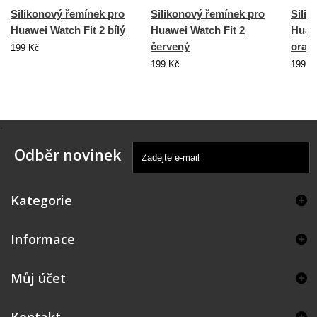
Silikonový řemínek pro
Silikonový řemínek pro
Silik
Huawei Watch Fit 2 bílý
Huawei Watch Fit 2
Huawe
červený
oran
199 Kč
199 Kč
199 K
.
Odběr novinek
Kategorie
Informace
Můj účet