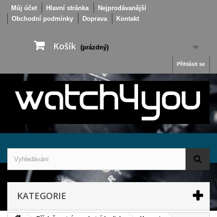
Můj účet
Hlavní stránka
Nejprodávanější
Obchodní podmínky
Doprava
Kontakt
Košík
(prázdný)
Přihlásit se
KATEGORIE