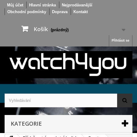
Můj účet
Hlavní stránka
Nejprodávanější
Obchodní podmínky
Doprava
Kontakt
Košík
(prázdný)
Přihlásit se
KATEGORIE