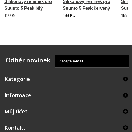
Silikonový řemínek pro
Silikonový řemínek pro
Silik
Suunto 5 Peak bílý
Suunto 5 Peak červený
Suun
199 Kč
199 Kč
199 K
.
Odběr novinek
Kategorie
Informace
Můj účet
Kontakt