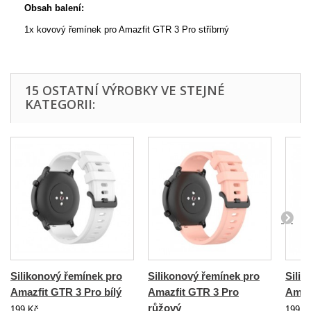
Obsah balení:
1x kovový řemínek pro Amazfit GTR 3 Pro stříbrný
15 OSTATNÍ VÝROBKY VE STEJNÉ
KATEGORII:
Silikonový řemínek pro
Silikonový řemínek pro
Silik
Amazfit GTR 3 Pro bílý
Amazfit GTR 3 Pro
Amaz
růžový
199 Kč
199 K