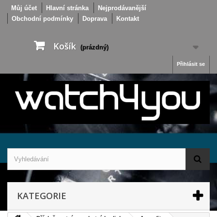
Můj účet
Hlavní stránka
Nejprodávanější
Obchodní podmínky
Doprava
Kontakt
Košík
(prázdný)
Přihlásit se
KATEGORIE