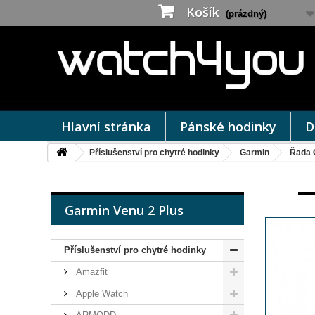
Košík
(prázdný)
Hlavní stránka
Pánské hodinky
D
Příslušenství pro chytré hodinky
Garmin
Řada 
Garmin Venu 2 Plus
Příslušenství pro chytré hodinky
Amazfit
Apple Watch