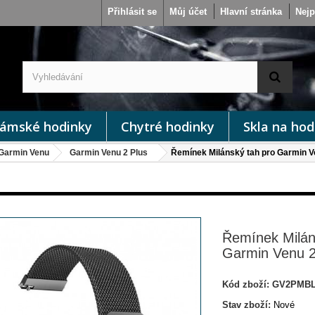
Přihlásit se
Můj účet
Hlavní stránka
Nejp
ámské hodinky
Chytré hodinky
Skla na hod
Garmin Venu
Garmin Venu 2 Plus
Řemínek Milánský tah pro Garmin V
Řemínek Milán
Garmin Venu 2
Kód zboží:
GV2PMB
Stav zboží:
Nové