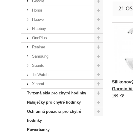
Google
21 O
Honor
Huawei
Niceboy
OnePlus
Realme
Samsung
Suunto
TicWatch
Silikonov
Xiaomi
Garmin Ve
Tvrzená skla pro chytré hodinky
199 Kč
Nabíječky pro chytré hodinky
Ochranná pouzdra pro chytré
hodinky
Powerbanky