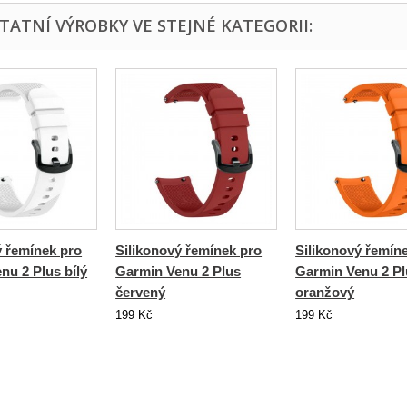
STATNÍ VÝROBKY VE STEJNÉ KATEGORII:
ý řemínek pro
Silikonový řemínek pro
Silikonový řemín
nu 2 Plus bílý
Garmin Venu 2 Plus
Garmin Venu 2 Pl
červený
oranžový
199 Kč
199 Kč