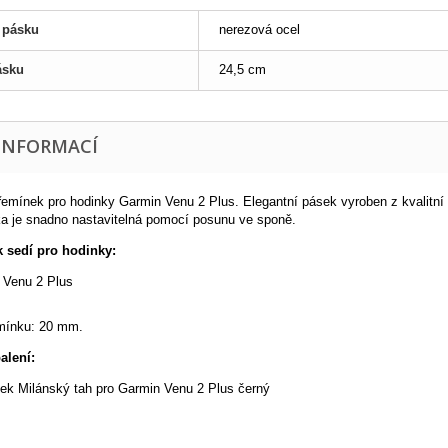
l pásku
nerezová ocel
ásku
24,5 cm
 INFORMACÍ
emínek pro hodinky Garmin Venu 2 Plus. Elegantní pásek vyroben z kvalitní
ka je snadno nastavitelná pomocí posunu ve sponě.
 sedí pro hodinky:
 Venu 2 Plus
emínku: 20 mm.
alení:
ek Milánský tah pro Garmin Venu 2 Plus černý