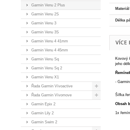
Garmin Venu 2 Plus
Materiá
Garmin Venu 2S
Délka p
Garmin Venu 3
Garmin Venu 3S
Garmin Venu 4 41mm
VÍCE
Garmin Venu 4 45mm
Kovový ř
Garmin Venu Sq
jeho dél
Garmin Venu Sq 2
Řemínek
Garmin Venu X1
- Garmin
Řada Garmin Vívoactive
Šířka ř
Řada Garmin Vívomove
Obsah b
Garmin Epix 2
1x řemín
Garmin Lily 2
Garmin Swim 2