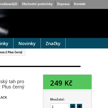
rodávanější
Obchodní podmínky
Doprava
Kontakt
inky
Novinky
Značky
enu 2 Plus černý
249 Kč
ský tah pro
 Plus černý
LACK
Množství: