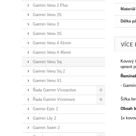
Garmin Venu 2 Plus
Materiá
Garmin Venu 2S
Délka p
Garmin Venu 3
Garmin Venu 3S
Garmin Venu 4 41mm
VÍCE
Garmin Venu 4 45mm
Kovový ř
Garmin Venu Sq
upravit j
Garmin Venu Sq 2
Řemínek
Garmin Venu X1
- Garmi
Řada Garmin Vívoactive
Šířka ř
Řada Garmin Vívomove
Obsah b
Garmin Epix 2
1x kovo
Garmin Lily 2
Garmin Swim 2