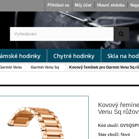
Přihlásit se
Můj účet
Hlavní stránka
Nejp
ámské hodinky
Chytré hodinky
Skla na hod
Garmin Venu
Garmin Venu Sq
Kovový řemínek pro Garmin Venu Sq r
Kovový řemíne
Venu Sq růžov
Kód zboží:
GVSQSP
Stav zboží:
Nové