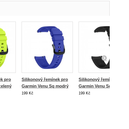
ek pro
Silikonový řemínek pro
Silikonový řemínek pro
zelený
Garmin Venu Sq modrý
Garmin Venu Sq černý
199 Kč
199 Kč