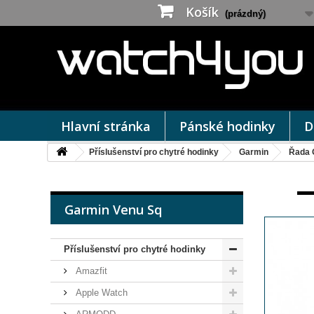
Košík
(prázdný)
Hlavní stránka
Pánské hodinky
D
Příslušenství pro chytré hodinky
Garmin
Řada 
Garmin Venu Sq
Příslušenství pro chytré hodinky
Amazfit
Apple Watch