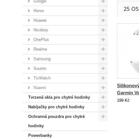
Google
25 O
Honor
Huawei
Niceboy
OnePlus
Realme
Samsung
Suunto
TicWatch
Silikonov
Xiaomi
Garmin Ve
Tvrzená skla pro chytré hodinky
199 Kč
Nabíječky pro chytré hodinky
Ochranná pouzdra pro chytré
hodinky
Powerbanky