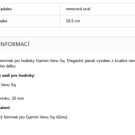
l pásku
nerezová ocel
ásku
18,5 cm
 INFORMACÍ
emínek pro hodinky Garmin Venu Sq. Elegantní pásek vyroben z kvalitní nere
eho délku.
 sedí pro hodinky:
n Venu Sq
emínku: 20 mm.
alení:
vý řemínek pro Garmin Venu Sq růžový