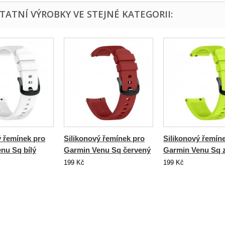
STATNÍ VÝROBKY VE STEJNÉ KATEGORII:
ý řemínek pro
Silikonový řemínek pro
Silikonový řemín
nu Sq bílý
Garmin Venu Sq červený
Garmin Venu Sq 
199 Kč
199 Kč