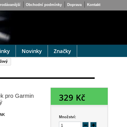
rodávanější
Obchodní podmínky
Doprava
Kontakt
inky
Novinky
Značky
ůžový
329 Kč
k pro Garmin
ý
INK
Množství: