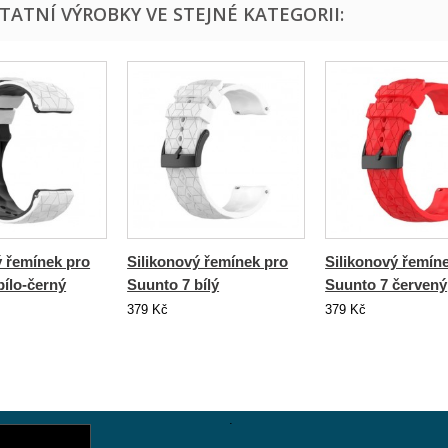
STATNÍ VÝROBKY VE STEJNÉ KATEGORII:
ý řemínek pro
Silikonový řemínek pro
Silikonový řemín
bílo-černý
Suunto 7 bílý
Suunto 7 červený
379 Kč
379 Kč
.