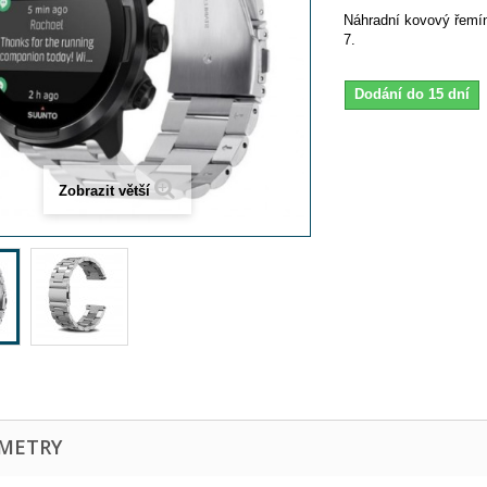
Náhradní kovový řemí
7.
Dodání do 15 dní
Zobrazit větší
METRY