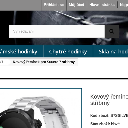
Přihlásit se
Můj účet
Hlavní stránka
Nejp
ámské hodinky
Chytré hodinky
Skla na hod
 7
Kovový řemínek pro Suunto 7 stříbrný
Kovový řemíne
stříbrný
Kód zboží:
S7SSILV
Stav zboží:
Nové