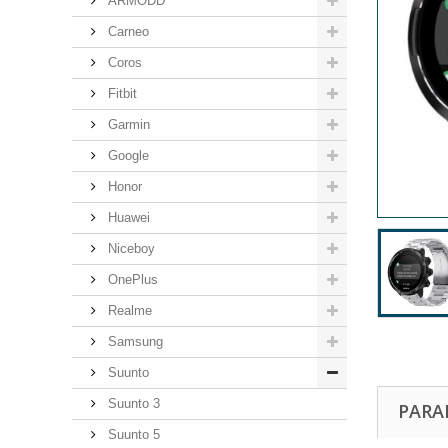
ARMODD
Carneo
Coros
Fitbit
Garmin
Google
Honor
Huawei
Niceboy
OnePlus
Realme
Samsung
Suunto
Suunto 3
PARA
Suunto 5