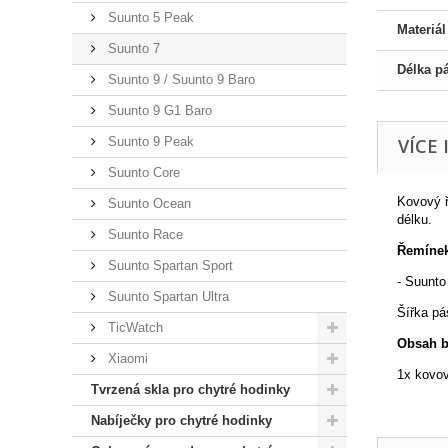
Suunto 5 Peak
Materiá
Suunto 7
Délka p
Suunto 9 / Suunto 9 Baro
Suunto 9 G1 Baro
Suunto 9 Peak
VÍCE
Suunto Core
Kovový ř
Suunto Ocean
délku.
Suunto Race
Řemínek
Suunto Spartan Sport
- Suunto
Suunto Spartan Ultra
Šířka p
TicWatch
Obsah b
Xiaomi
1x kovov
Tvrzená skla pro chytré hodinky
Nabíječky pro chytré hodinky