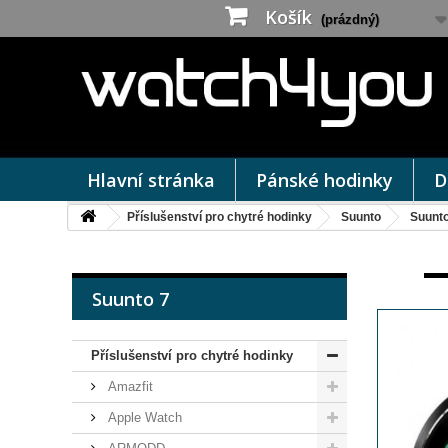
Košík
(prázdný)
Hlavní stránka
Pánské hodinky
D
Příslušenství pro chytré hodinky
Suunto
Suunto
Suunto 7
Příslušenství pro chytré hodinky
Amazfit
Apple Watch