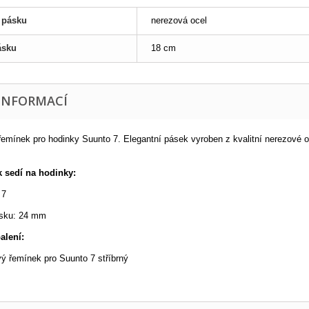
l pásku
nerezová ocel
ásku
18 cm
 INFORMACÍ
emínek pro hodinky Suunto 7. Elegantní pásek vyroben z kvalitní nerezové oc
 sedí na hodinky:
 7
ásku: 24 mm
alení:
ý řemínek pro Suunto 7 stříbrný