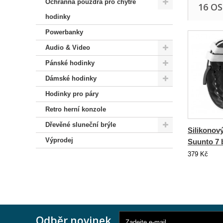
Ochranná pouzdra pro chytré
16 O
hodinky
Powerbanky
Audio & Video
Pánské hodinky
Dámské hodinky
Hodinky pro páry
Retro herní konzole
Dřevěné sluneční brýle
Silikonov
Výprodej
Suunto 7 
379 Kč
Odběr novinek