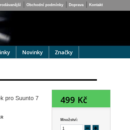
rodávanější
Obchodní podmínky
Doprava
Kontakt
inky
Novinky
Značky
499 Kč
k pro Suunto 7
ER
Množství: