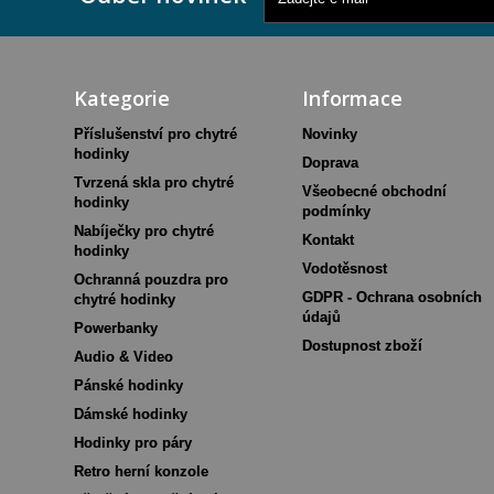
Kategorie
Informace
Příslušenství pro chytré
Novinky
hodinky
Doprava
Tvrzená skla pro chytré
Všeobecné obchodní
hodinky
podmínky
Nabíječky pro chytré
Kontakt
hodinky
Vodotěsnost
Ochranná pouzdra pro
GDPR - Ochrana osobních
chytré hodinky
údajů
Powerbanky
Dostupnost zboží
Audio & Video
Pánské hodinky
Dámské hodinky
Hodinky pro páry
Retro herní konzole