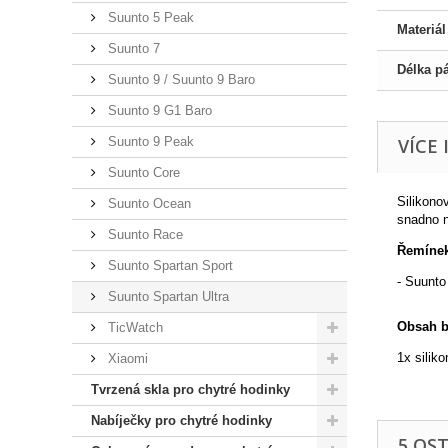
Suunto 5 Peak
Materiá
Suunto 7
Délka p
Suunto 9 / Suunto 9 Baro
Suunto 9 G1 Baro
Suunto 9 Peak
VÍCE
Suunto Core
Silikono
Suunto Ocean
snadno n
Suunto Race
Řemínek
Suunto Spartan Sport
- Suunto
Suunto Spartan Ultra
Obsah b
TicWatch
1x silik
Xiaomi
Tvrzená skla pro chytré hodinky
Nabíječky pro chytré hodinky
5 OS