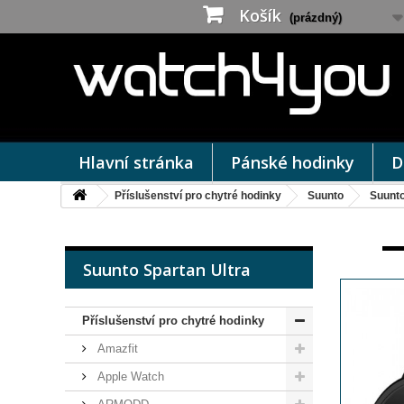
Košík
(prázdný)
Hlavní stránka
Pánské hodinky
D
Příslušenství pro chytré hodinky
Suunto
Suunto
Suunto Spartan Ultra
Příslušenství pro chytré hodinky
Amazfit
Apple Watch