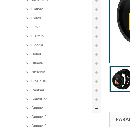
ARMODD
Carneo
Coros
Fitbit
Garmin
Google
Honor
Huawei
Niceboy
OnePlus
Realme
Samsung
Suunto
Suunto 3
PARA
Suunto 5