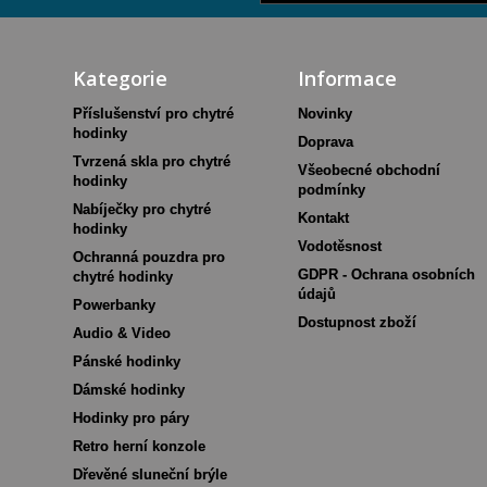
Kategorie
Informace
Příslušenství pro chytré
Novinky
hodinky
Doprava
Tvrzená skla pro chytré
Všeobecné obchodní
hodinky
podmínky
Nabíječky pro chytré
Kontakt
hodinky
Vodotěsnost
Ochranná pouzdra pro
GDPR - Ochrana osobních
chytré hodinky
údajů
Powerbanky
Dostupnost zboží
Audio & Video
Pánské hodinky
Dámské hodinky
Hodinky pro páry
Retro herní konzole
Dřevěné sluneční brýle