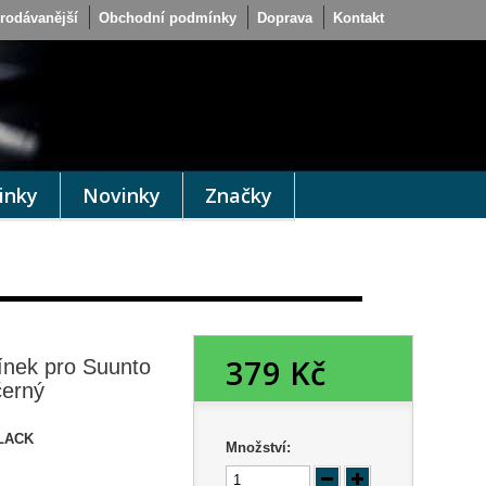
rodávanější
Obchodní podmínky
Doprava
Kontakt
inky
Novinky
Značky
379 Kč
ínek pro Suunto
černý
LACK
Množství: