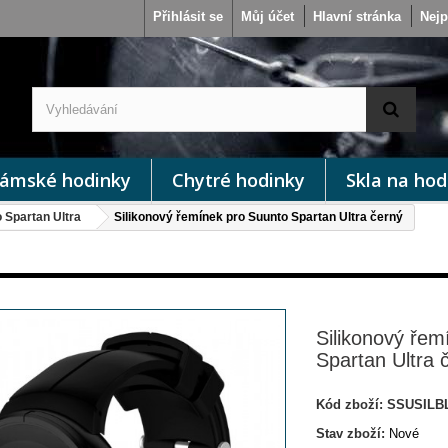
Přihlásit se
Můj účet
Hlavní stránka
Nejp
ámské hodinky
Chytré hodinky
Skla na hod
 Spartan Ultra
Silikonový řemínek pro Suunto Spartan Ultra černý
Silikonový řem
Spartan Ultra 
Kód zboží:
SSUSILB
Stav zboží:
Nové