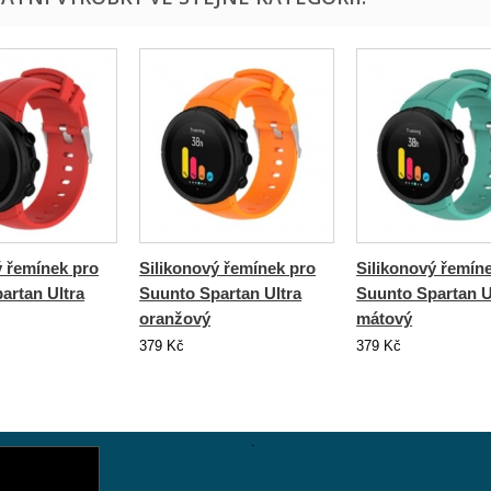
ý řemínek pro
Silikonový řemínek pro
Silikonový řemín
artan Ultra
Suunto Spartan Ultra
Suunto Spartan U
oranžový
mátový
379 Kč
379 Kč
.