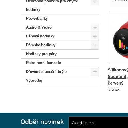
Ochranná pouzdra pro chytré
hodinky
Powerbanky
Audio & Video
Pánské hodinky
Dámské hodinky
Hodinky pro páry
Retro herní konzole
Silikonov
Dřevěné sluneční brýle
Suunto Sp
Výprodej
červený
379 Kč
Odběr novinek