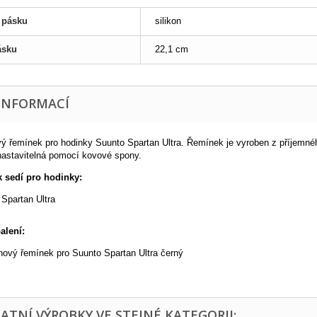
l pásku
silikon
ásku
22,1 cm
 INFORMACÍ
vý řemínek pro hodinky Suunto Spartan Ultra. Řemínek je vyroben z příjemné
astavitelná pomocí kovové spony.
 sedí pro hodinky:
 Spartan Ultra
alení:
onový řemínek pro Suunto Spartan Ultra černý
TATNÍ VÝROBKY VE STEJNÉ KATEGORII: