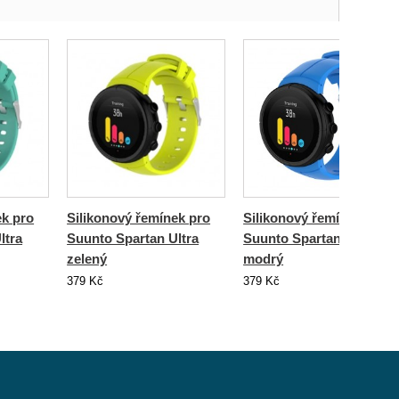
ek pro
Silikonový řemínek pro
Silikonový řemínek pro
ltra
Suunto Spartan Ultra
Suunto Spartan Ultra
zelený
modrý
379 Kč
379 Kč