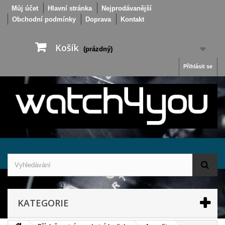
Můj účet
Hlavní stránka
Nejprodávanější
Obchodní podmínky
Doprava
Kontakt
Košík
(prázdný)
Přihlásit se
KATEGORIE