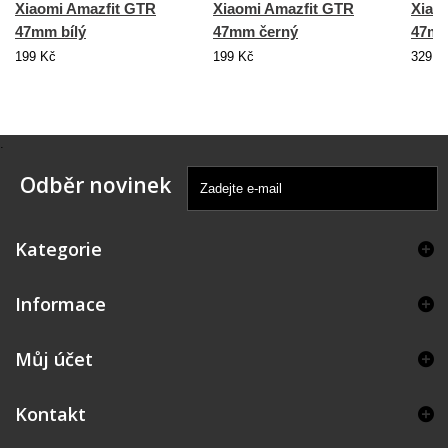
Xiaomi Amazfit GTR
Xiaomi Amazfit GTR
Xiao
47mm bílý
47mm černý
47mm
199 Kč
199 Kč
329 K
.
Odběr novinek
Kategorie
Informace
Můj účet
Kontakt